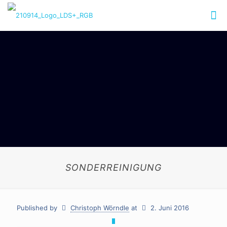
SONDERREINIGUNG
Published by
Christoph Wörndle
at
2. Juni 2016