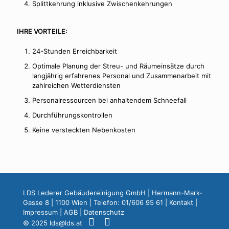
Splittkehrung inklusive Zwischenkehrungen
IHRE VORTEILE:
24-Stunden Erreichbarkeit
Optimale Planung der Streu- und Räumeinsätze durch
langjährig erfahrenes Personal und Zusammenarbeit mit
zahlreichen Wetterdiensten
Personalressourcen bei anhaltendem Schneefall
Durchführungskontrollen
Keine versteckten Nebenkosten
LDS Lederer Gebäudereinigung GmbH | Hermann-Mark-
Gasse 8 | 1100 Wien | Telefon: 01/606 95 61 |
Kontakt
|
Impressum
|
AGB
|
Datenschutz
© 2025
lds@lds.at